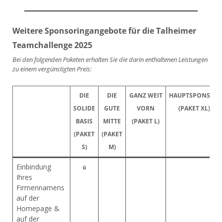
Weitere Sponsoringangebote für die Talheimer
Teamchallenge 2025
Bei den folgenden Paketen erhalten Sie die darin enthaltenen Leistungen
zu einem vergünstigten Preis:
DIE
DIE
GANZ WEIT
HAUPTSPONSOR
SOLIDE
GUTE
VORN
(PAKET XL)
BASIS
MITTE
(PAKET L)
(PAKET
(PAKET
S)
M)
Einbindung
ü
Ihres
Firmennamens
auf der
Homepage &
auf der