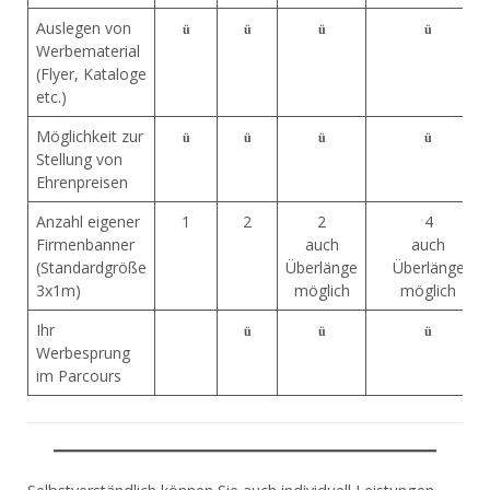
Auslegen von
ü
ü
ü
ü
Werbematerial
(Flyer, Kataloge
etc.)
Möglichkeit zur
ü
ü
ü
ü
Stellung von
Ehrenpreisen
Anzahl eigener
1
2
2
4
Firmenbanner
auch
auch
(Standardgröße
Überlänge
Überlänge
3x1m)
möglich
möglich
Ihr
ü
ü
ü
Werbesprung
im Parcours